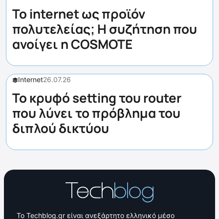
Το internet ως προϊόν
πολυτελείας; Η συζήτηση που
ανοίγει η COSMOTE
Internet
26.07.26
Το κρυφό setting του router
που λύνει το πρόβλημα του
διπλού δικτύου
Το Techblog.gr είναι ανεξάρτητο ελληνικό μέσο