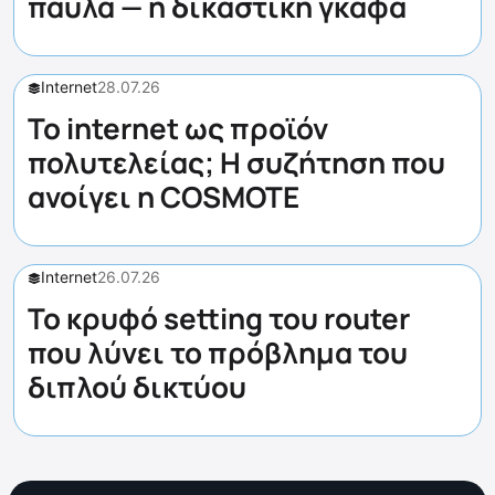
παύλα — η δικαστική γκάφα
Internet
28.07.26
Το internet ως προϊόν
πολυτελείας; Η συζήτηση που
ανοίγει η COSMOTE
Internet
26.07.26
Το κρυφό setting του router
που λύνει το πρόβλημα του
διπλού δικτύου