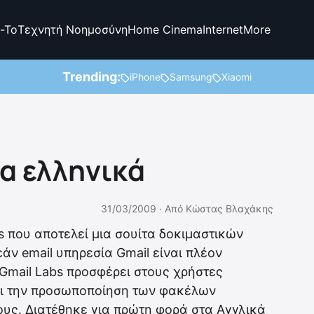
-To
Τεχνητή Νοημοσύνη
Home Cinema
Internet
More
Trending:
iPhone
Samsung
Xiaomi
τα ελληνικά
31/03/2009 ·
Από
Κώστας Βλαχάκης
s που αποτελεί μια σουίτα δοκιμαστικών
ν email υπηρεσία Gmail είναι πλέον
 Gmail Labs προσφέρει στους χρήστες
και την προσωποποίηση των φακέλων
υς. Διατέθηκε για πρώτη φορά στα Αγγλικά