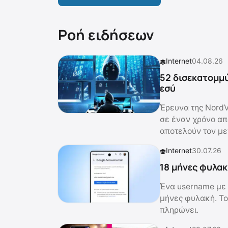
Ροή ειδήσεων
Internet
04.08.26
52 δισεκατομμύ
εσύ
Έρευνα της NordV
σε έναν χρόνο από
αποτελούν τον με
Internet
30.07.26
18 μήνες φυλακ
Ένα username με 
μήνες φυλακή. Το
πληρώνει.