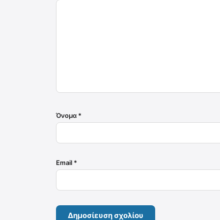
Όνομα
*
Email
*