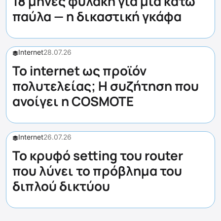
18 μήνες φυλακή για μία κάτω
παύλα — η δικαστική γκάφα
Internet
28.07.26
Το internet ως προϊόν
πολυτελείας; Η συζήτηση που
ανοίγει η COSMOTE
Internet
26.07.26
Το κρυφό setting του router
που λύνει το πρόβλημα του
διπλού δικτύου