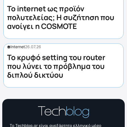
Το internet ως προϊόν
πολυτελείας; Η συζήτηση που
ανοίγει η COSMOTE
Internet
26.07.26
Το κρυφό setting του router
που λύνει το πρόβλημα του
διπλού δικτύου
Το Techblog.gr είναι ανεξάρτητο ελληνικό μέσο