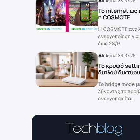
Internet
28.07.26
Το internet ως
η COSMOTE
Η COSMOTE ανοίγει
ενεργοποίηση για
έως 28/9.
Internet
26.07.26
Το κρυφό setti
διπλού δικτύο
Το bridge mode μ
λύνοντας το πρόβ
ενεργοποιείται.