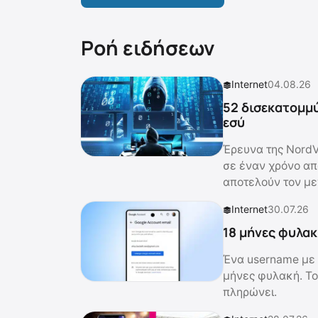
Ροή ειδήσεων
Internet
04.08.26
52 δισεκατομμύ
εσύ
Έρευνα της NordV
σε έναν χρόνο από
αποτελούν τον με
Internet
30.07.26
18 μήνες φυλακ
Ένα username με 
μήνες φυλακή. Το
πληρώνει.