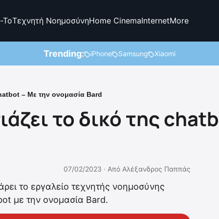
-To
Τεχνητή Νοημοσύνη
Home Cinema
Internet
More
Trending:
iPhone
Samsung
Xiaomi
hatbot – Με την ονομασία Bard
άζει το δικό της chatb
07/02/2023 ·
Από
Αλέξανδρος Παππάς
ράρει το εργαλείο τεχνητής νοημοσύνης
bot με την ονομασία Bard.