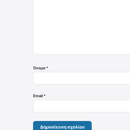
Όνομα
*
Email
*