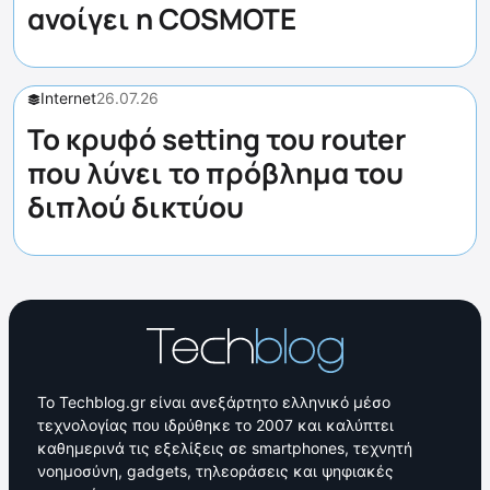
ανοίγει η COSMOTE
Internet
26.07.26
Το κρυφό setting του router
που λύνει το πρόβλημα του
διπλού δικτύου
Το Techblog.gr είναι ανεξάρτητο ελληνικό μέσο
τεχνολογίας που ιδρύθηκε το 2007 και καλύπτει
καθημερινά τις εξελίξεις σε smartphones, τεχνητή
νοημοσύνη, gadgets, τηλεοράσεις και ψηφιακές