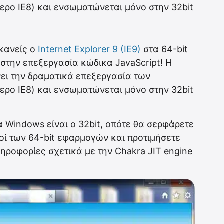
ερο IE8) και ενσωματώνεται μόνο στην 32bit
 κανείς ο
Internet Explorer 9 (IE9)
στα 64-bit
t στην επεξεργασία κώδικα JavaScript! Η
ώνει την δραματικά επεξεργασία των
ερο IE8) και ενσωματώνεται μόνο στην 32bit
 Windows είναι ο 32bit, οπότε θα σερφάρετε
οί των 64-bit εφαρμογών και προτιμήσετε
ηροφορίες σχετικά με την Chakra JIT engine