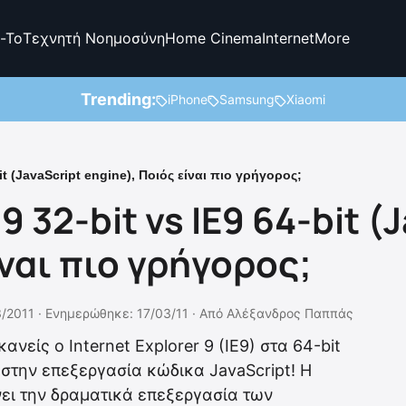
-To
Τεχνητή Νοημοσύνη
Home Cinema
Internet
More
Trending:
iPhone
Samsung
Xiaomi
bit (JavaScript engine), Ποιός είναι πιο γρήγορος;
9 32-bit vs IE9 64-bit (
ίναι πιο γρήγορος;
/2011 ·
Ενημερώθηκε: 17/03/11
·
Από
Αλέξανδρος Παππάς
ανείς ο Internet Explorer 9 (IE9) στα 64-bit
t στην επεξεργασία κώδικα JavaScript! Η
ώνει την δραματικά επεξεργασία των