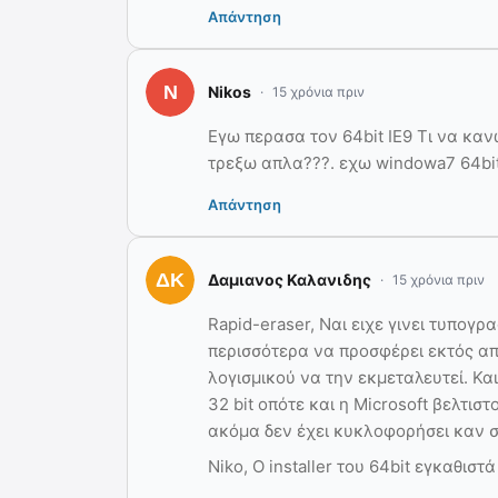
Απάντηση
Nikos
15 χρόνια πριν
Εγω περασα τον 64bit ΙΕ9 Τι να καν
τρεξω απλα???. εχω windowa7 64bit
Απάντηση
Δαμιανος Καλανιδης
15 χρόνια πριν
Rapid-eraser, Ναι ειχε γινει τυπογρα
περισσότερα να προσφέρει εκτός απ
λογισμικού να την εκμεταλευτεί. Κα
32 bit οπότε και η Microsoft βελτιστ
ακόμα δεν έχει κυκλοφορήσει καν στ
Niko, O installer του 64bit εγκαθιστά