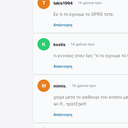
takis1994
14 χρόνια πριν
Εε τι το εχουμε το GPRS τοτε;
Απάντηση
kostis
14 χρόνια πριν
τι εννοεις οταν λες “τι το εχουμε το
Απάντηση
mimis.
14 χρόνια πριν
χαχα μετα το γαιδουρι του κιτσου με
wi-fi.. τρατζηκ!!!
Απάντηση