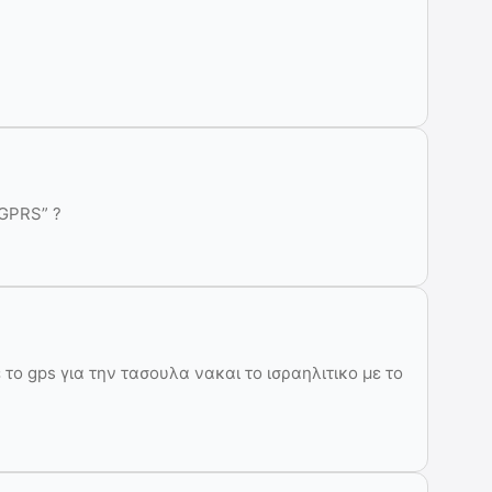
 GPRS” ?
 το gps για την τασουλα νακαι το ισραηλιτικο με το