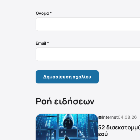
Όνομα
*
Email
*
Ροή ειδήσεων
Internet
04.08.26
52 δισεκατομμύ
εσύ