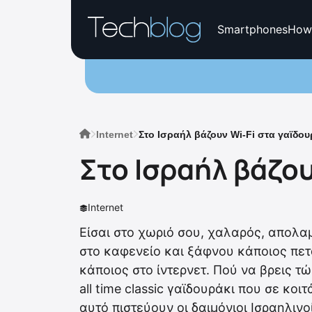
Smartphones
How
Internet
Στο Ισραήλ βάζουν Wi-Fi στα γαϊδο
Στο Ισραήλ βάζου
Internet
Είσαι στο χωριό σου, χαλαρός, απολ
στο καφενείο και ξάφνου κάποιος πετ
κάποιος στο ίντερνετ. Πού να βρεις τώ
all time classic γαϊδουράκι που σε κο
αυτό πιστεύουν οι δαιμόνιοι Ισραηλινο