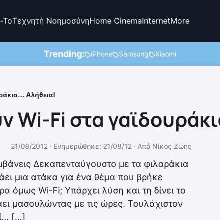
-To
Τεχνητή Νοημοσύνη
Home Cinema
Internet
More
Trending:
iPhone
Samsung
Xiaomi
υράκια… Αλήθεια!
ν Wi-Fi στα γαϊδουράκ
21/08/2012 ·
Ενημερώθηκε: 21/08/12
·
Από
Νίκος Ζώης
αμβάνεις Δεκαπενταύγουστο με τα φιλαράκια
άει μια ατάκα για ένα θέμα που βρήκε
ρα όμως Wi-Fi; Υπάρχει λύση και τη δίνει το
ιτάει μασουλώντας με τις ώρες. Τουλάχιστον
ί… […]