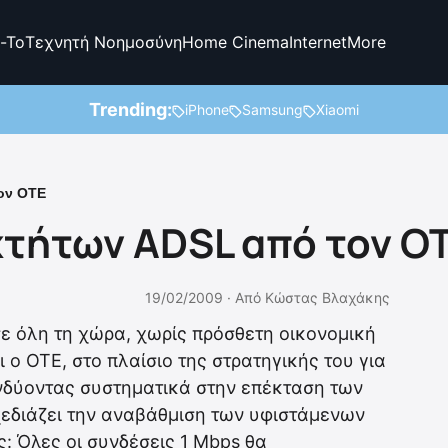
-To
Τεχνητή Νοημοσύνη
Home Cinema
Internet
More
Trending:
iPhone
Samsung
Xiaomi
ον ΟΤΕ
τήτων ADSL από τον Ο
19/02/2009 ·
Από
Κώστας Βλαχάκης
ε όλη τη χώρα, χωρίς πρόσθετη οικονομική
 ο ΟΤΕ, στο πλαίσιο της στρατηγικής του για
ενδύοντας συστηματικά στην επέκταση των
εδιάζει την αναβάθμιση των υφιστάμενων
 Όλες οι συνδέσεις 1 Mbps θα