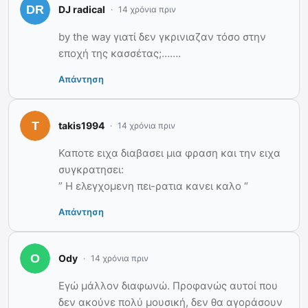
DJ radical
14 χρόνια πριν
by the way γιατί δεν γκρινιαζαν τόσο στην
εποχή της κασσέτας;…….
Απάντηση
takis1994
14 χρόνια πριν
Καποτε ειχα διαβασει μια φραση και την ειχα
συγκρατησει:
” Η ελεγχομενη πει-ρατια κανει καλο “
Απάντηση
Ody
14 χρόνια πριν
Εγώ μάλλον διαφωνώ. Προφανώς αυτοί που
δεν ακούνε πολύ μουσική, δεν θα αγοράσουν