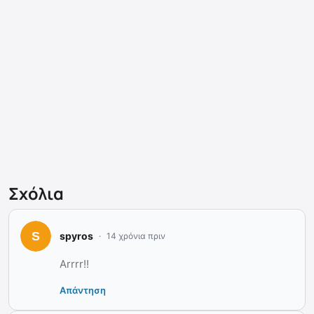
Σχόλια
spyros
14 χρόνια πριν
Arrrr!!
Απάντηση