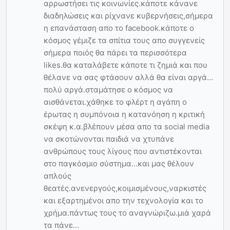
αρρωστήσει τις κοινωνίες.κάποτε κάνανε
διαδηλώσεις και ρίχνανε κυβερνήσεις,σήμερα
η επανάσταση απο το facebook.κάποτε ο
κόσμος γέμιζε τα σπίτια τους απο συγγενείς
σήμερα ποιός θα πάρει τα περισσότερα
likes.θα καταλάβετε κάποτε τι ζημιά και που
θέλανε να σας φτάσουν αλλά θα είναι αργά…
πολύ αργά.σταμάτησε ο κόσμος να
αισθάνεται.χάθηκε το φλέρτ η αγάπη ο
έρωτας η συμπόνοια η κατανόηση η κριτική
σκέψη κ.α.βλέπουν μέσα απο τα social media
να σκοτώνονται παιδιά να χτυπάνε
ανθρώπους τους λίγους που αντιστέκονται
στο παγκόσμιο σύστημα…και μας θέλουν
απλούς
θεατές.ανενεργούς,κοιμισμένους,ναρκιστές
και εξαρτημένοι απο την τεχνολογία και το
χρήμα.πάντως τους το αναγνώριζω.μιά χαρά
τα πάνε…