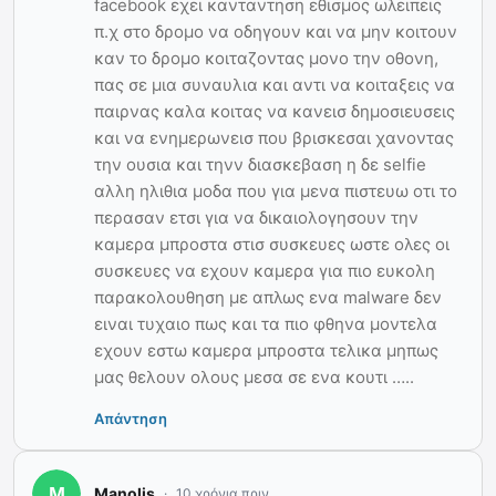
facebook εχει κανταντηση εθισμος ωλειπεις
π.χ στο δρομο να οδηγουν και να μην κοιτουν
καν το δρομο κοιταζοντας μονο την οθονη,
πας σε μια συναυλια και αντι να κοιταξεις να
παιρνας καλα κοιτας να κανεισ δημοσιευσεις
και να ενημερωνεισ που βρισκεσαι χανοντας
την ουσια και τηνν διασκεβαση η δε selfie
αλλη ηλιθια μοδα που για μενα πιστευω οτι το
περασαν ετσι για να δικαιολογησουν την
καμερα μπροστα στισ συσκευες ωστε ολες οι
συσκευες να εχουν καμερα για πιο ευκολη
παρακολουθηση με απλως ενα malware δεν
ειναι τυχαιο πως και τα πιο φθηνα μοντελα
εχουν εστω καμερα μπροστα τελικα μηπως
μας θελουν ολους μεσα σε ενα κουτι …..
Απάντηση
Manolis
10 χρόνια πριν