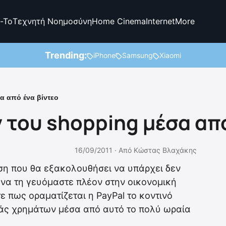
-To
Τεχνητή Νοημοσύνη
Home Cinema
Internet
More
Trending:
iPhone
Samsung
Xiaomi
α από ένα βίντεο
ν του shopping μέσα απ
16/09/2011 ·
Από
Κώστας Βλαχάκης
ση που θα εξακολουθήσει να υπάρχει δεν
να τη γευόμαστε πλέον στην οικονομική
ε πως οραματίζεται η PayPal το κοντινό
ράς χρημάτων μέσα από αυτό το πολύ ωραία