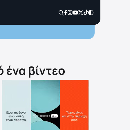
ό ένα βίντεο