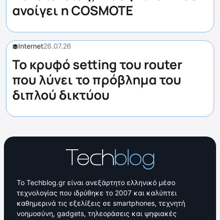
ανοίγει η COSMOTE
Internet
26.07.26
Το κρυφό setting του router
που λύνει το πρόβλημα του
διπλού δικτύου
Το Techblog.gr είναι ανεξάρτητο ελληνικό μέσο
τεχνολογίας που ιδρύθηκε το 2007 και καλύπτει
καθημερινά τις εξελίξεις σε smartphones, τεχνητή
νοημοσύνη, gadgets, τηλεοράσεις και ψηφιακές