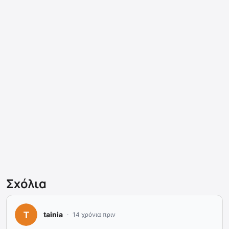
Σχόλια
tainia
14 χρόνια πριν