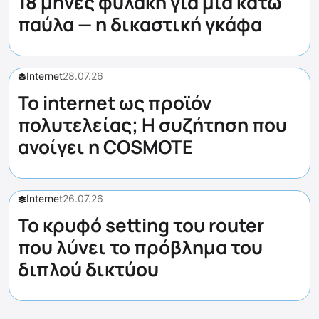
18 μήνες φυλακή για μία κάτω
παύλα — η δικαστική γκάφα
Internet
28.07.26
Το internet ως προϊόν
πολυτελείας; Η συζήτηση που
ανοίγει η COSMOTE
Internet
26.07.26
Το κρυφό setting του router
που λύνει το πρόβλημα του
διπλού δικτύου