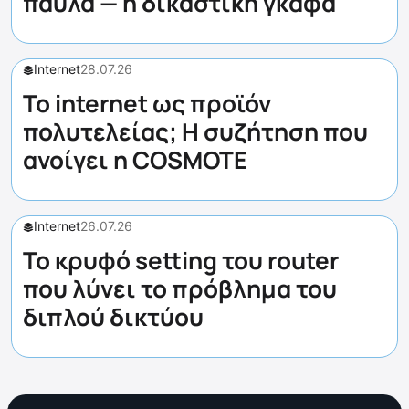
παύλα — η δικαστική γκάφα
Internet
28.07.26
Το internet ως προϊόν
πολυτελείας; Η συζήτηση που
ανοίγει η COSMOTE
Internet
26.07.26
Το κρυφό setting του router
που λύνει το πρόβλημα του
διπλού δικτύου