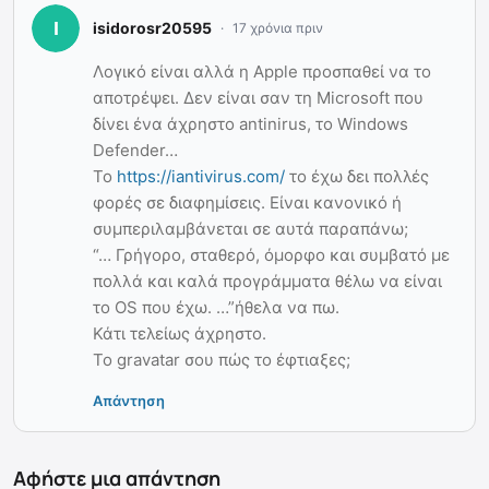
isidorosr20595
17 χρόνια πριν
Λογικό είναι αλλά η Apple προσπαθεί να το
αποτρέψει. Δεν είναι σαν τη Microsoft που
δίνει ένα άχρηστο antinirus, το Windows
Defender…
To
https://iantivirus.com/
το έχω δει πολλές
φορές σε διαφημίσεις. Είναι κανονικό ή
συμπεριλαμβάνεται σε αυτά παραπάνω;
“… Γρήγορο, σταθερό, όμορφο και συμβατό με
πολλά και καλά προγράμματα θέλω να είναι
το OS που έχω. …”ήθελα να πω.
Κάτι τελείως άχρηστο.
Το gravatar σου πώς το έφτιαξες;
Απάντηση
Αφήστε μια απάντηση