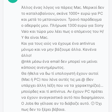
Άλλος ένας λόγος να πάρεις Mac. Μερικοί δεν
το καταλαβαίνουν, σκάνε 1000+ ευρώ για PC
και μετά το μετανιώνουν. Τρανό παράδειγμα
ο αδερφός μου. Πλήρωσε 1300 ευρώ για Sony
Vaio και τώρα μου λέει πως ο επόμενος του Η/
Υ θα είναι Mac.
Και για τους ιούς να έχουμε ένα antivirus
μόνιμο και να μην βάζουμε άλλα. Κανένα
άλλο!
@nkk μέσω ένα email δεν μπορεί να μείνει
κάποιος ανενημέρωτος.
Θα ήθελα να δω τί υπολογιστή έχουν αυτοί
(Mac ή PC) που λένε αυτές τις μα.@ (δεν
υπάρχει άλλη λέξη που να τα χαρακτηρίζει)…
μπούρδες και τί antivirus. Αν έχουν PC πρέπει
να έχουν αναγκαστικά αυτό που διαφημίσουν.
Ο Jobs θα γέλασε αν το διάβαζε αυτό. 🙂 Όχι
πως δεν το ξέρει βέβαια.