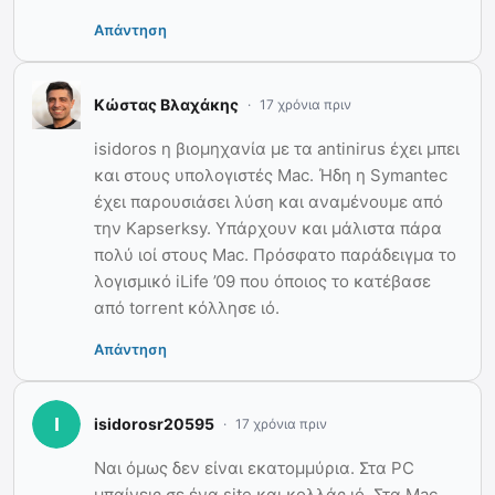
Απάντηση
Κώστας Βλαχάκης
17 χρόνια πριν
isidoros η βιομηχανία με τα antinirus έχει μπει
και στους υπολογιστές Mac. Ήδη η Symantec
έχει παρουσιάσει λύση και αναμένουμε από
την Kapserksy. Υπάρχουν και μάλιστα πάρα
πολύ ιοί στους Mac. Πρόσφατο παράδειγμα το
λογισμικό iLife ’09 που όποιος το κατέβασε
από torrent κόλλησε ιό.
Απάντηση
isidorosr20595
17 χρόνια πριν
Ναι όμως δεν είναι εκατομμύρια. Στα PC
μπαίνεις σε ένα site και κολλάς ιό. Στα Mac