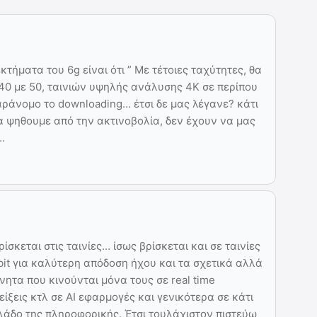
τήματα του 6g είναι ότι ” Με τέτοιες ταχύτητες, θα
 40 με 50, ταινιών υψηλής ανάλυσης 4K σε περίπου
αράνομο το downloading… έτσι δε μας λέγανε? κάτι
 να ψηθουμε από την ακτινοβολία, δεν έχουν να μας
.
ίσκεται στις ταινίες… ίσως βρίσκεται και σε ταινίες
it για καλύτερη απόδοση ήχου και τα σχετικά αλλά
νητα που κινούνται μόνα τους σε real time
ίξεις κτλ σε ΑΙ εφαρμογές και γενικότερα σε κάτι
κλάδο της πληροφορικής. Έτσι τουλάχιστον πιστεύω