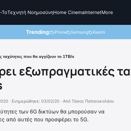
-To
Τεχνητή Νοημοσύνη
Home Cinema
Internet
More
Trending:
iPhone
Samsung
Xiaomi
 ταχύτητες που θα αγγίζουν το 1TB/s
ρει εξωπραγματικές τα
s
2020 ·
Ενημερώθηκε: 03/02/20
·
Από
Τάσος Παπανικολάου
χύτητες των 6G δικτύων θα μπορούσαν να
ες από αυτές που προσφέρει το 5G.