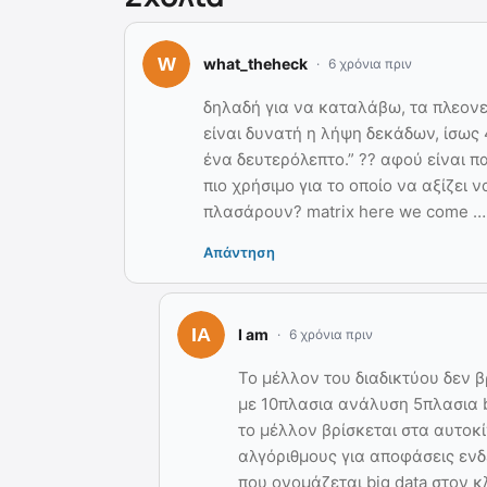
what_theheck
6 χρόνια πριν
δηλαδή για να καταλάβω, τα πλεονεκ
είναι δυνατή η λήψη δεκάδων, ίσως
ένα δευτερόλεπτο.” ?? αφού είναι π
πιο χρήσιμο για το οποίο να αξίζει
πλασάρουν? matrix here we come ….
Απάντηση
I am
6 χρόνια πριν
Το μέλλον του διαδικτύου δεν βρ
με 10πλασια ανάλυση 5πλασια b
το μέλλον βρίσκεται στα αυτοκί
αλγόριθμους για αποφάσεις ενδε
που ονομάζεται big data στον 