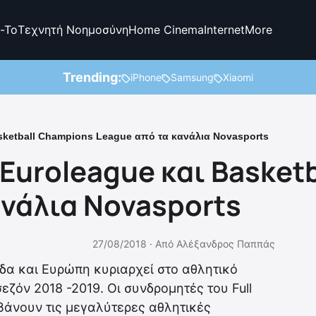
-To
Τεχνητή Νοημοσύνη
Home Cinema
Internet
More
Trending:
iPhone
Samsung
Xiaomi
sketball Champions League από τα κανάλια Novasports
 Euroleague και Basket
ανάλια Novasports
27/08/2018 ·
Από
Αλέξανδρος Παππάς
α και Ευρώπη κυριαρχεί στο αθλητικό
εζόν 2018 -2019. Οι συνδρομητές του Full
βάνουν τις μεγαλύτερες αθλητικές