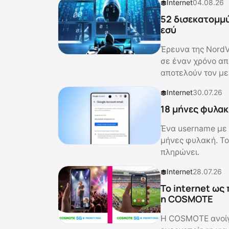
Internet
04.08.26
52 δισεκατομμύ
εσύ
Έρευνα της NordV
σε έναν χρόνο από
αποτελούν τον με
Internet
30.07.26
18 μήνες φυλακ
Ένα username με 
μήνες φυλακή. Το
πληρώνει.
Internet
28.07.26
Το internet ως
η COSMOTE
Η COSMOTE ανοίγει