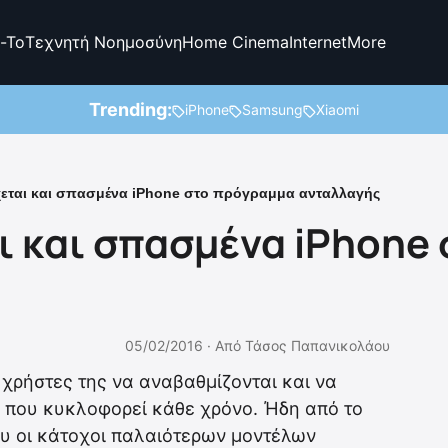
-To
Τεχνητή Νοημοσύνη
Home Cinema
Internet
More
Trending:
iPhone
Samsung
Xiaomi
χεται και σπασμένα iPhone στο πρόγραμμα ανταλλαγής
αι και σπασμένα iPhone
05/02/2016 ·
Από
Τάσος Παπανικολάου
ι χρήστες της να αναβαθμίζονται και να
e που κυκλοφορεί κάθε χρόνο. Ήδη από το
που οι κάτοχοι παλαιότερων μοντέλων