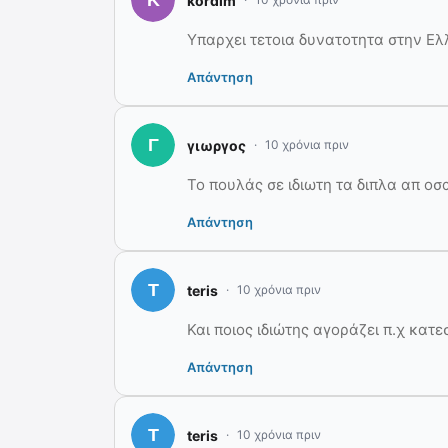
kordim
Υπαρχει τετοια δυνατοτητα στην Ε
Απάντηση
γιωργος
10 χρόνια πριν
Το πουλάς σε ιδιωτη τα διπλα απ οσα
Απάντηση
teris
10 χρόνια πριν
Και ποιος ιδιώτης αγοράζει π.χ κατ
Απάντηση
teris
10 χρόνια πριν