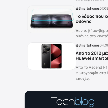
Smartphones
07.0
Το λάθος που κ
οθόνης
Δες το βήμα-βήμα
οθόνης στο κινητ
Smartphones
04.0
Από το 2012 μέ
Huawei smartp
Από το Ascend P1 
φωτογραφία στα 
εποχές.