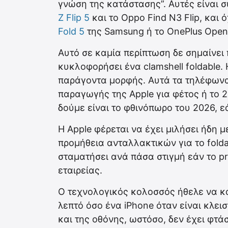
γνώση της κατάστασης”. Αυτές είναι σ
Z Flip 5
και το Oppo Find N3 Flip, και
Fold 5
της Samsung ή το OnePlus Open
Αυτό σε καμία περίπτωση δε σημαίνει 
κυκλοφορήσει ένα clamshell foldable.
παράγοντα μορφής. Αυτά τα τηλέφωνα
παραγωγής της Apple για φέτος ή το 2
δούμε είναι το φθινόπωρο του 2026, ε
Η Apple φέρεται να έχει μιλήσει ήδη 
προμήθεια ανταλλακτικών για το folda
σταματήσει ανά πάσα στιγμή εάν το pr
εταιρείας.
Ο τεχνολογικός κολοσσός ήθελε να κα
λεπτό όσο ένα iPhone όταν είναι κλει
και της οθόνης, ωστόσο, δεν έχει φτάσ