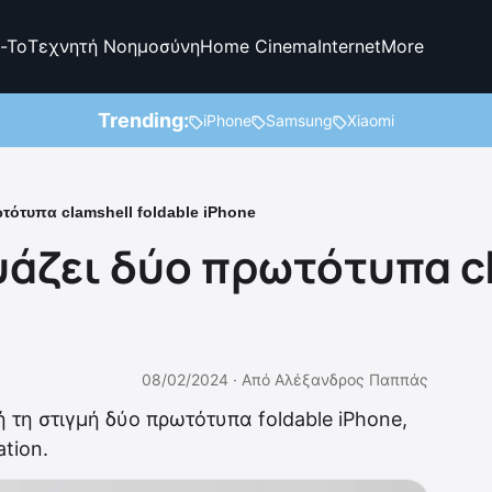
-To
Τεχνητή Νοημοσύνη
Home Cinema
Internet
More
Trending:
iPhone
Samsung
Xiaomi
τότυπα clamshell foldable iPhone
άζει δύο πρωτότυπα cl
08/02/2024 ·
Από
Αλέξανδρος Παππάς
 τη στιγμή δύο πρωτότυπα foldable iPhone,
tion.