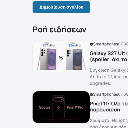
Ροή ειδήσεων
Smartphones
07.0
Galaxy S27 Ultr
(spoiler: όχι τ
Σύγκριση Galaxy 
Android 17, ίδιες
upgrades.
Smartphones
07.0
Pixel 11: Όλα 
παρουσίαση
Χρώματα, HiLight
όσα ξέρουμε ήδη γ