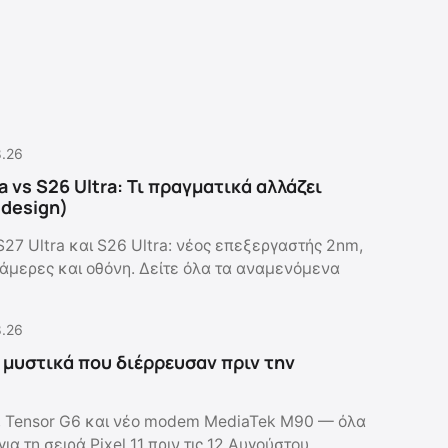
8.26
a vs S26 Ultra: Τι πραγματικά αλλάζει
ο design)
S27 Ultra και S26 Ultra: νέος επεξεργαστής 2nm,
 κάμερες και οθόνη. Δείτε όλα τα αναμενόμενα
8.26
τα μυστικά που διέρρευσαν πριν την
, Tensor G6 και νέο modem MediaTek M90 — όλα
ια τη σειρά Pixel 11 πριν τις 12 Αυγούστου.