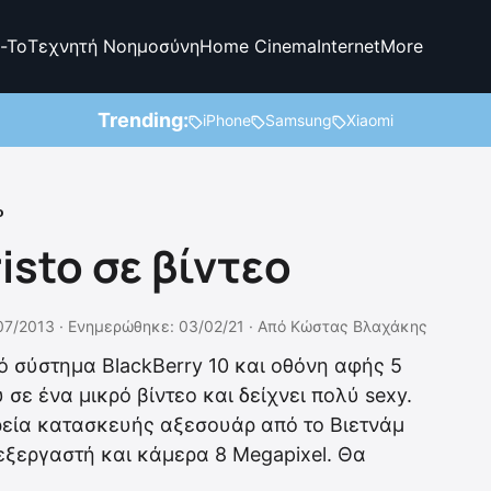
-To
Τεχνητή Νοημοσύνη
Home Cinema
Internet
More
Trending:
iPhone
Samsung
Xiaomi
ο
isto σε βίντεο
07/2013 ·
Ενημερώθηκε: 03/02/21
·
Από
Κώστας Βλαχάκης
κό σύστημα BlackBerry 10 και οθόνη αφής 5
 σε ένα μικρό βίντεο και δείχνει πολύ sexy.
ιρεία κατασκευής αξεσουάρ από τo Βιετνάμ
εξεργαστή και κάμερα 8 Megapixel. Θα