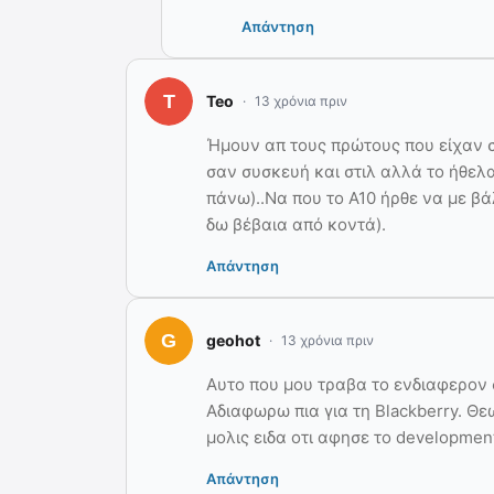
Απάντηση
Teo
13 χρόνια πριν
Ήμουν απ τους πρώτους που είχαν σχ
σαν συσκευή και στιλ αλλά το ήθελα
πάνω)..Να που το A10 ήρθε να με βάλ
δω βέβαια από κοντά).
Απάντηση
geohot
13 χρόνια πριν
Αυτο που μου τραβα το ενδιαφερον σ
Αδιαφωρω πια για τη Blackberry. Θε
μολις ειδα οτι αφησε το development
Απάντηση