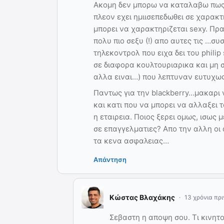
Ακομη δεν μπορω να καταλαβω πως 
πλεον εχει ημιισεπεδωθει σε χαρακτ
μπορει να χαρακτηριζεται sexy. Πρα
πολυ πιο σεξυ (!) απο αυτες τις …σ
τηλεκοντρολ που ειχα δει του philip
σε διαφορα κουλτουριαρικα και μη 
αλλα ειναι…) που λεπτυναν ευτυχως
Παντως για την blackberry…μακαρι
και κατι που να μπορει να αλλαξει τ
η εταιρεια. Ποιος ξερει ομως, ισως
σε επαγγελματιες? Απο την αλλη οι
τα κενα ασφαλειας…
Απάντηση
Κώστας Βλαχάκης
13 χρόνια πρι
Σεβαστη η αποψη σου. Τι κινητο