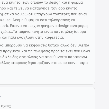
ενα κινητο (των οποιων το design και η φορμα
ηρα και τεινει να καταργησει τον ορο κινητο)
γματικα νομιζω οτι υπαρχουν τοστιερες που ειναι
υσκευες. Ακομη θυμαμαι κατι τηλεορασεις και
 stark. Εκεινα ναι, ειχαν ψαγμενο design αναφορες
σχεδια…Τα τωρινα κινητα ειναι παντοφλες (σορρυ
 και παλι ενοχλουν στην καφετερια.
 να μπορουσα να εκφραστω θετικα αλλα δεν βλεπω
α πραγματα και τις πωλησεις προς τα εκει που θελει
 με δικλειδες ασφαλειας να απευθυνεται παραπανω
 αλλες εταιρειες θησαυριζουν στο ευρυ κοινο παρα
ν
 εχεις;