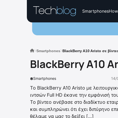
Smartphones
How
Smartphones
BlackBerry A10 Aristo σε βίντε
BlackBerry A10 Ar
Smartphones
14/
To BlackBerry A10 Aristo με λειτουργι
ιντσών Full HD έκανε την εμφάνισή του
Το βίντεο ανέβασε στο διαδίκτυο ετα
και συμπληρώνει ότι έχει διπύρηνο επ
θέλαμε να μας το δείξει […]