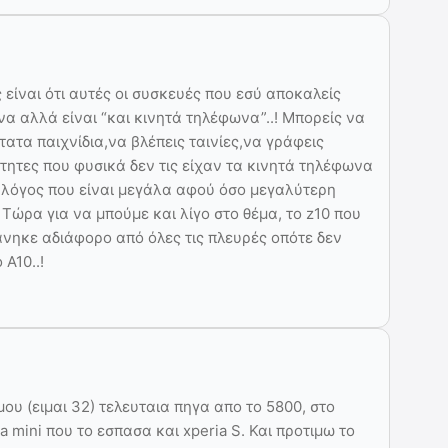
 είναι ότι αυτές οι συσκευές που εσύ αποκαλείς
α αλλά είναι “και κινητά τηλέφωνα”..! Μπορείς να
στατα παιχνίδια,να βλέπεις ταινίες,να γράφεις
τητες που φυσικά δεν τις είχαν τα κινητά τηλέφωνα
 ο λόγος που είναι μεγάλα αφού όσο μεγαλύτερη
 Τώρα για να μπούμε και λίγο στο θέμα, το z10 που
νηκε αδιάφορο από όλες τις πλευρές οπότε δεν
 A10..!
υ (ειμαι 32) τελευταια πηγα απο το 5800, στο
a mini που το εσπασα και xperia S. Και προτιμω το