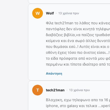
Wolf
13 χρόνια πριν
Φίλε tech21man το λάθος που κάνεις
παντόφλες δεν είναι κινητά τηλέφων
διαβάζεις βιβλία,να παίζεις τρισδιά
κείμενα και ένα σωρό άλλες δυνατό
που θυμάσαι εσύ..! Αυτός είναι και
οθόνη έχεις τόσο πιο άνετος είσαι…!
το είδα πρόσφατα από κοντά μου φά
περιμένω και τίποτα ιδιαίτερο από το
Απάντηση
tech21man
13 χρόνια πριν
Βλαχακη, εχω τηλεφωνο απο τα 16 μο
iphone, στο galaxy και τελικα …xperi