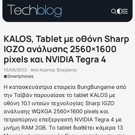
KALOS, Tablet με οθόνη Sharp
IGZO ανάλυσης 2560×1600
pixels και NVIDIA Tegra 4
10/06/2013 ·
Από
Κώστας Βλαχάκης
Smartphones
Η κατασκευάστρια εταιρεία BungBungame από
την Ταϊβάν παρουσίασε το tablet KALOS με
οθόνη 10.1 ιντσών τεχνολογίας Sharp IGZO
ανάλυσης WQXGA 2560×1600 pixels και
τετραπύρηνο επεξεργαστή NVIDIA Tegra 4 με
μνήμη RAM 2GB. Το tablet διαθέτει κάμερα 13