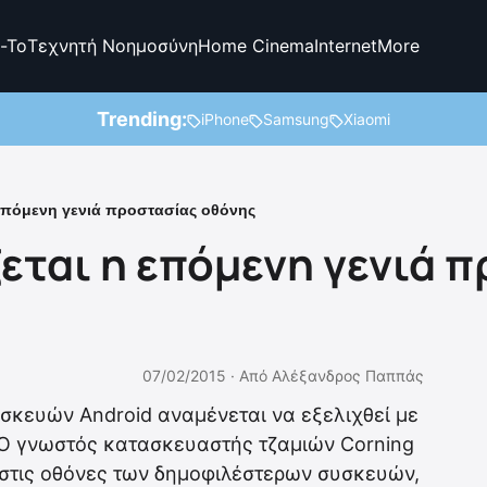
-To
Τεχνητή Νοημοσύνη
Home Cinema
Internet
More
Trending:
iPhone
Samsung
Xiaomi
 επόμενη γενιά προστασίας οθόνης
εται η επόμενη γενιά 
07/02/2015 ·
Από
Αλέξανδρος Παππάς
σκευών Android αναμένεται να εξελιχθεί με
 Ο γνωστός κατασκευαστής τζαμιών Corning
s στις οθόνες των δημοφιλέστερων συσκευών,