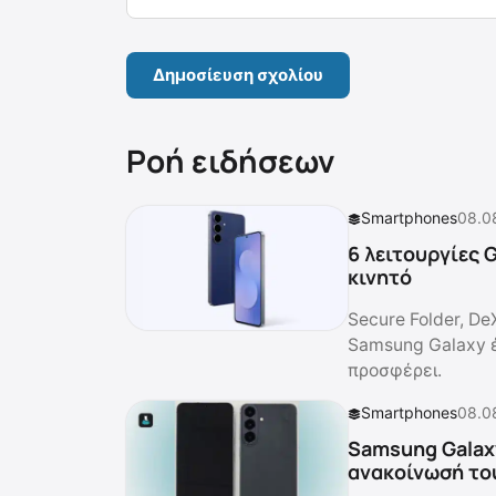
Ροή ειδήσεων
Smartphones
08.0
6 λειτουργίες 
κινητό
Secure Folder, De
Samsung Galaxy έ
προσφέρει.
Smartphones
08.0
Samsung Galaxy
ανακοίνωσή το