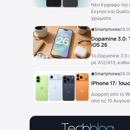
Νέο έγγραφο της 
Exynos και Qualc
χρώματα.
Smartphones
08.0
Dopamine 3.0: 
iOS 26
Το Dopamine 3.0 φ
με A12/A13, καθώς
Smartphones
08.0
iPhone 17: Ίσω
Διαρροή από το W
από τις 10 Αυγούσ