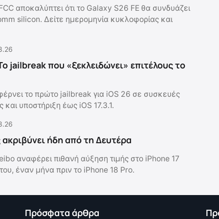
FCC αποκαλύπτει ότι το Galaxy S26 FE θα συνδυάζει
omm silicon. Δείτε ημερομηνία κυκλοφορίας και
8.26
Το jailbreak που «ξεκλειδώνει» επιτέλους το
έρνει το πρώτο jailbreak για iOS 26 σε συσκευές
 και υποστήριξη έως iOS 17.3.1.
8.26
ς ακριβύνει ήδη από τη Δευτέρα
eibo αναφέρει πιθανή αύξηση τιμής στο iPhone 17
του, έναν μήνα πριν το iPhone 18 Pro.
Πρόσφατα άρθρα
Πρ