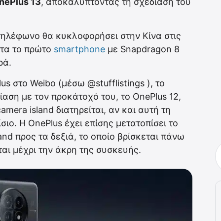
nePlus 13
, αποκαλύπτοντας τη σχεδίασή του
 τηλέφωνο θα κυκλοφορήσει στην Κίνα στις
ατα το πρώτο
smartphone
με Snapdragon 8
ρά.
s στο Weibo (μέσω @stufflistings ), το
δίαση με τον προκάτοχό του, το OnePlus 12,
amera island διατηρείται, αν και αυτή τη
ιο. Η OnePlus έχει επίσης μετατοπίσει το
and προς τα δεξιά, το οποίο βρίσκεται πάνω
ται μέχρι την άκρη της συσκευής.