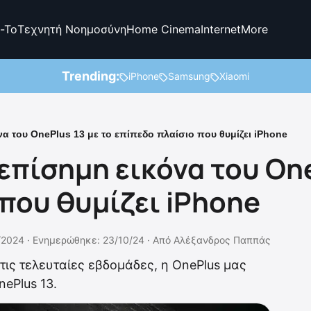
-To
Τεχνητή Νοημοσύνη
Home Cinema
Internet
More
Trending:
iPhone
Samsung
Xiaomi
α του OnePlus 13 με το επίπεδο πλαίσιο που θυμίζει iPhone
επίσημη εικόνα του One
που θυμίζει iPhone
/2024 ·
Ενημερώθηκε: 23/10/24
·
Από
Αλέξανδρος Παππάς
τις τελευταίες εβδομάδες, η OnePlus μας
ePlus 13.