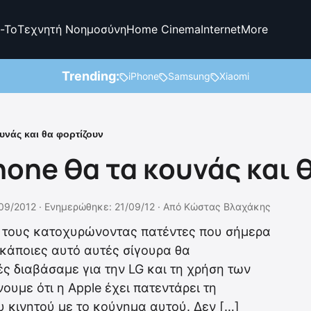
-To
Τεχνητή Νοημοσύνη
Home Cinema
Internet
More
Trending:
iPhone
Samsung
Xiaomi
υνάς και θα φορτίζουν
hone θα τα κουνάς και
09/2012 ·
Ενημερώθηκε: 21/09/12
·
Από
Κώστας Βλαχάκης
ν τους κατοχυρώνοντας πατέντες που σήμερα
κάποιες αυτό αυτές σίγουρα θα
ς διαβάσαμε για την LG και τη χρήση των
υμε ότι η Apple έχει πατεντάρει τη
υ κινητού με το κούνημα αυτού. Δεν […]