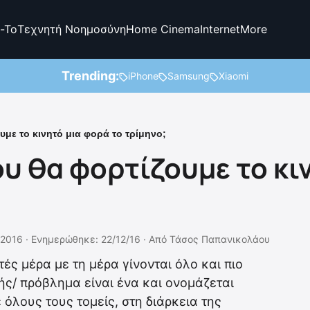
-To
Τεχνητή Νοημοσύνη
Home Cinema
Internet
More
Trending:
iPhone
Samsung
Xiaomi
με το κινητό μια φορά το τρίμηνο;
υ θα φορτίζουμε το κι
/2016 ·
Ενημερώθηκε: 22/12/16
·
Από
Τάσος Παπανικολάου
τές μέρα με τη μέρα γίνονται όλο και πιο
ς/ πρόβλημα είναι ένα και ονομάζεται
ε όλους τους τομείς, στη διάρκεια της