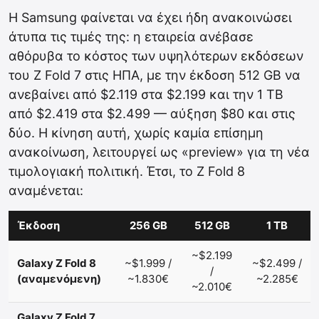
Η Samsung φαίνεται να έχει ήδη ανακοινώσει
άτυπα τις τιμές της: η εταιρεία ανέβασε
αθόρυβα το κόστος των υψηλότερων εκδόσεων
του Z Fold 7 στις ΗΠΑ, με την έκδοση 512 GB να
ανεβαίνει από $2.119 στα $2.199 και την 1 TB
από $2.419 στα $2.499 — αύξηση $80 και στις
δύο. Η κίνηση αυτή, χωρίς καμία επίσημη
ανακοίνωση, λειτουργεί ως «preview» για τη νέα
τιμολογιακή πολιτική. Έτσι, το Z Fold 8
αναμένεται:
Έκδοση
256 GB
512 GB
1 TB
~$2.199
Galaxy Z Fold 8
~$1.999 /
~$2.499 /
/
(αναμενόμενη)
~1.830€
~2.285€
~2.010€
Galaxy Z Fold 7