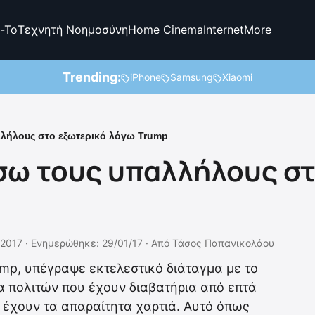
-To
Τεχνητή Νοημοσύνη
Home Cinema
Internet
More
Trending:
iPhone
Samsung
Xiaomi
λλήλους στο εξωτερικό λόγω Trump
ίσω τους υπαλλήλους σ
/2017 ·
Ενημερώθηκε: 29/01/17
·
Από
Τάσος Παπανικολάου
mp, υπέγραψε εκτελεστικό διάταγμα με το
α πολιτών που έχουν διαβατήρια από επτά
 έχουν τα απαραίτητα χαρτιά. Αυτό όπως