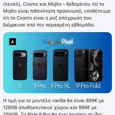
(λευκό), Cosmo και Mojito – δεδομένου ότι το
Mojito είναι πιθανότατα πρασινωπό, υποθέτουμε
ότι το Cosmo είναι η ροζ απόχρωση που
διέρρευσε από την περασμένη εβδομάδα.
Η τιμή για το μοντέλο vanilla θα είναι 899€ με
128GB αποθηκευτικού χώρου και 999€ με
256GB. Το Pixel 9 Pro θα έχει περίπου το ίδιο