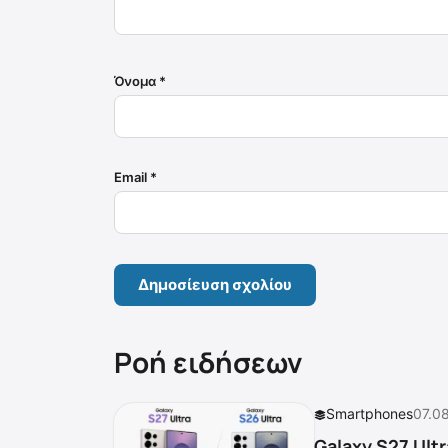
Όνομα
*
Email
*
Ροή ειδήσεων
Smartphones
07.0
Galaxy S27 Ultr