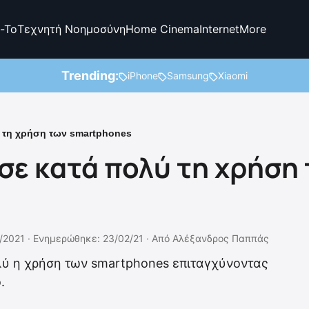
-To
Τεχνητή Νοημοσύνη
Home Cinema
Internet
More
Trending:
iPhone
Samsung
Xiaomi
 τη χρήση των smartphones
σε κατά πολύ τη χρήση
/2021 ·
Ενημερώθηκε: 23/02/21
·
Από
Αλέξανδρος Παππάς
λύ η χρήση των smartphones επιταγχύνοντας
.