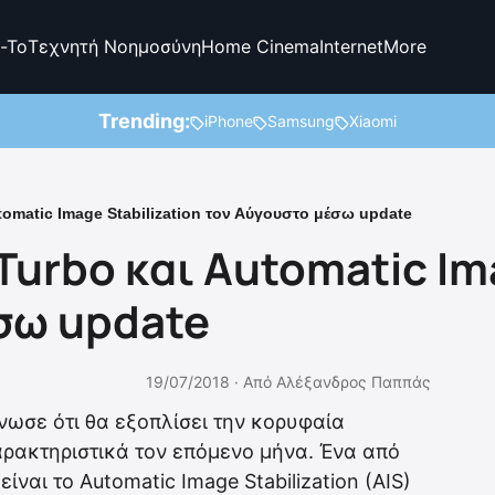
-To
Τεχνητή Νοημοσύνη
Home Cinema
Internet
More
Trending:
iPhone
Samsung
Xiaomi
tomatic Image Stabilization τον Αύγουστο μέσω update
Turbo και Automatic Ima
σω update
19/07/2018 ·
Από
Αλέξανδρος Παππάς
νωσε ότι θα εξοπλίσει την κορυφαία
αρακτηριστικά τον επόμενο μήνα. Ένα από
ίναι το Automatic Image Stabilization (AIS)