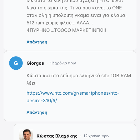
Με αυτα τα κινητα που βγαζει η HTC, ειναι
λιγα τα ψωμια της. Τι να σου κανει το ΟΝΕ
οταν ολη η υπολοιπη γκαμα ειναι για κλαμα.
512 ram χωρις φλας….ΑΛΛΑ…
4ΠΥΡΗΝΟ….ΤΟΟΟΟ ΜΑΡΚΕΤΙΝΓΚ!!!
Απάντηση
Giorgos
12 χρόνια πριν
Κώστα και στο επίσημο ελληνικό site 1GB RAM
λέει.
https://www.htc.com/gr/smartphones/htc-
desire-310/#/
Απάντηση
Κώστας Βλαχάκης
12 χρόνια πριν