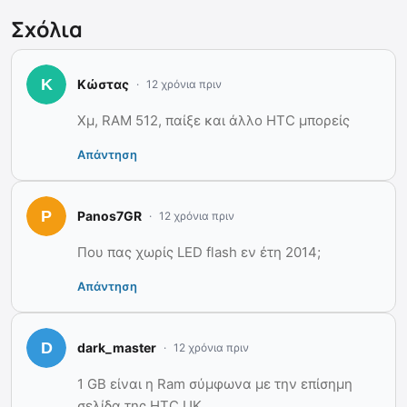
Σχόλια
Κώστας
12 χρόνια πριν
Χμ, RAM 512, παίξε και άλλο HTC μπορείς
Απάντηση
Panos7GR
12 χρόνια πριν
Που πας χωρίς LED flash εν έτη 2014;
Απάντηση
dark_master
12 χρόνια πριν
1 GB είναι η Ram σύμφωνα με την επίσημη
σελίδα της HTC UK.