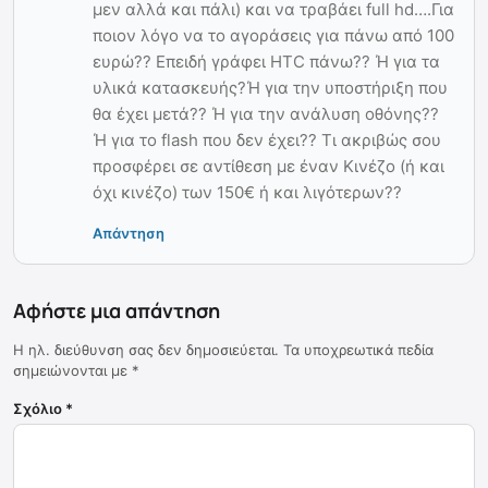
μεν αλλά και πάλι) και να τραβάει full hd….Για
ποιον λόγο να το αγοράσεις για πάνω από 100
ευρώ?? Επειδή γράφει HTC πάνω?? Ή για τα
υλικά κατασκευής?Ή για την υποστήριξη που
θα έχει μετά?? Ή για την ανάλυση οθόνης??
Ή για το flash που δεν έχει?? Τι ακριβώς σου
προσφέρει σε αντίθεση με έναν Κινέζο (ή και
όχι κινέζο) των 150€ ή και λιγότερων??
Απάντηση
Αφήστε μια απάντηση
Η ηλ. διεύθυνση σας δεν δημοσιεύεται.
Τα υποχρεωτικά πεδία
σημειώνονται με
*
Σχόλιο
*