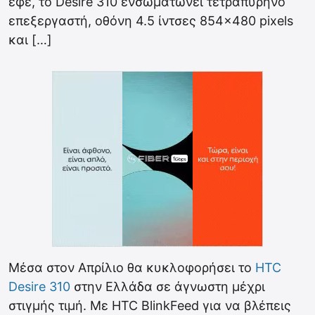
εφέ, το Desire 310 ενσωματώνει τετραπύρηνο
επεξεργαστή, οθόνη 4.5 ίντσες 854×480 pixels
και […]
Μέσα στον Απρίλιο θα κυκλοφορήσει το
HTC
Desire 310
στην Ελλάδα σε άγνωστη μέχρι
στιγμής τιμή. Με HTC BlinkFeed για να βλέπεις