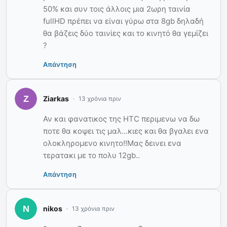
50% και συν τοις άλλοις μια 2ωρη ταινία
fullHD πρέπει να είναι γύρω στα 8gb δηλαδή
θα βάζεις δύο ταινίες και το κινητό θα γεμίζει
?
Απάντηση
Ziarkas
13 χρόνια πριν
Αν και φανατικος της HTC περιμενω να δω
ποτε θα κοψει τις μαλ…κιες και θα βγαλει ενα
ολοκληρομενο κινητο!!Μας δεινει ενα
τερατακι με το πολυ 12gb..
Απάντηση
nikos
13 χρόνια πριν