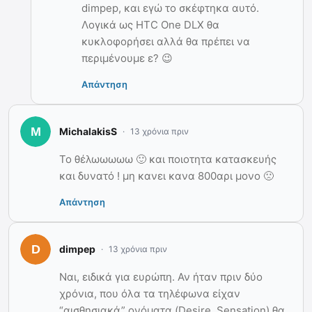
dimpep, και εγώ το σκέφτηκα αυτό.
Λογικά ως HTC One DLX θα
κυκλοφορήσει αλλά θα πρέπει να
περιμένουμε ε? 😉
Απάντηση
MichalakisS
13 χρόνια πριν
Το θέλωωωωω 🙂 και ποιοτητα κατασκευής
και δυνατό ! μη κανει κανα 800αρι μονο 🙁
Απάντηση
dimpep
13 χρόνια πριν
Ναι, ειδικά για ευρώπη. Αν ήταν πριν δύο
χρόνια, που όλα τα τηλέφωνα είχαν
“αισθησιακά” ονόματα (Desire, Sensation) θα