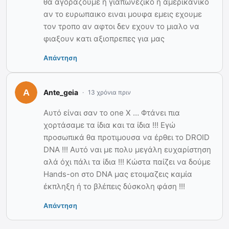
θα αγοραζουμε η γιαπωνεζικο η αμερικανικο
αν το ευρωπαικο ειναι μουφα εμεις εχουμε
τον τροπο αν αφτοι δεν εχουν το μιαλο να
φιαξουν κατι αξιοπρεπες για μας
Απάντηση
Ante_geia
13 χρόνια πριν
Αυτό είναι σαν το one X … Φτάνει πια
χορτάσαμε τα ίδια και τα ίδια !!! Εγώ
προσωπικά θα προτιμουσα να έρθει το DROID
DNA !!! Αυτό ναι με πολυ μεγάλη ευχαρίστηση
αλά όχι πάλι τα ίδια !!! Κώστα παίζει να δούμε
Hands-on στο DNA μας ετοιμαζεις καμία
έκπληξη ή το βλέπεις δύσκολη φάση !!!
Απάντηση