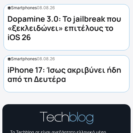
Smartphones
08.08.26
Dopamine 3.0: Το jailbreak που
«ξεκλειδώνει» επιτέλους το
iOS 26
Smartphones
08.08.26
iPhone 17: Ίσως ακριβύνει ήδη
από τη Δευτέρα
Το Techblog.gr είναι ανεξάρτητο ελληνικό μέσο