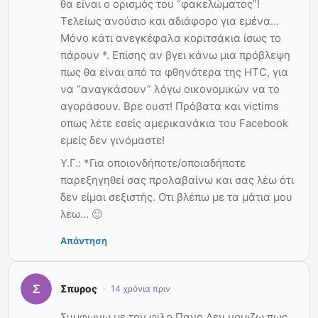
θα είναι ο ορισμός του “φακελώματος”!
Τελείως ανούσιο και αδιάφορο για εμένα…
Μόνο κάτι ανεγκέφαλα κοριτσάκια ίσως το
πάρουν *. Επίσης αν βγει κάνω μια πρόβλεψη
πως θα είναι από τα φθηνότερα της HTC, για
να “αναγκάσουν” λόγω οικονομικών να το
αγοράσουν. Βρε ουστ! Πρόβατα και victims
οπως λέτε εσείς αμερικανάκια του Facebook
εμείς δεν γινόμαστε!
Υ.Γ.: *Για οποιονδήποτε/οποιαδήποτε
παρεξηγηθεί σας προλαβαίνω και σας λέω ότι
δεν είμαι σεξιστής. Οτι βλέπω με τα μάτια μου
λεω… 🙂
Απάντηση
Σπυρος
14 χρόνια πριν
Συμφωνω με τον φιλο Πανο.Δεν νομιζω πως