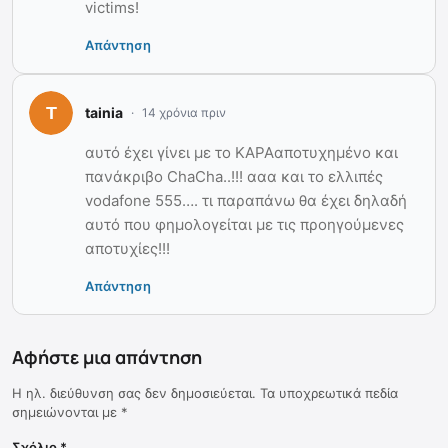
victims!
Απάντηση
tainia
14 χρόνια πριν
αυτό έχει γίνει με το ΚΑΡΑαποτυχημένο και
πανάκριβο ChaCha..!!! ααα και το ελλιπές
vodafone 555…. τι παραπάνω θα έχει δηλαδή
αυτό που φημολογείται με τις προηγούμενες
αποτυχίες!!!
Απάντηση
Αφήστε μια απάντηση
Η ηλ. διεύθυνση σας δεν δημοσιεύεται.
Τα υποχρεωτικά πεδία
σημειώνονται με
*
Σχόλιο
*