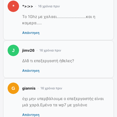
*>:>>
16 χρόνια πριν
Το 1Ghz με χαλαει……………………….και η
καμερα…..
Απάντηση
jimv26
16 χρόνια πριν
Δλδ τι επεξεργαστή ήθελες?
Απάντηση
giannis
16 χρόνια πριν
όχι μην υπερβάλουμε ο επεξεργαστής είναι
μιά χαρά.Εμένα τα wp7 με χαλάνε
Απάντηση