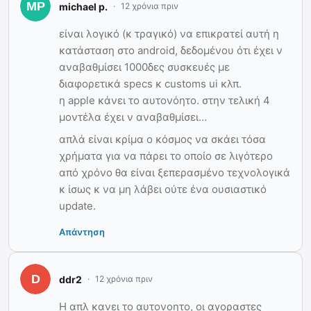
michael p.
12 χρόνια πριν
είναι λογικό (κ τραγικό) να επικρατεί αυτή η
κατάσταση στο android, δεδομένου ότι έχει ν
αναβαθμίσει 1000δες συσκευές με
διαφορετικά specs κ customs ui κλπ.
η apple κάνει το αυτονόητο. στην τελική 4
μοντέλα έχει ν αναβαθμίσει…
απλά είναι κρίμα ο κόσμος να σκάει τόσα
χρήματα για να πάρει το οποίο σε λιγότερο
από χρόνο θα είναι ξεπερασμένο τεχνολογικά
κ ίσως κ να μη λάβει ούτε ένα ουσιαστικό
update.
Απάντηση
ddr2
12 χρόνια πριν
Η απλ κανει το αυτονοητο, οι αγοραστες