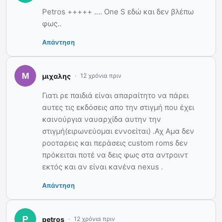
Petros +++++ …. One S εδώ και δεν βλέπω
φως..
Απάντηση
μιχαλης
12 χρόνια πριν
Γιατι ρε παιδιά είναι απαραίτητο να πάρει
αυτες τις εκδόσεις απο την στιγμή που έχει
καινούργια ναυαρχίδα αυτην την
στιγμή(ειρωνεύομαι εννοείται) .Αχ Αμα δεν
ροοταρεις και περάσεις custom roms δεν
πρόκειται ποτέ να δεις φως στα αντροιντ
εκτός και αν είναι κανένα nexus .
Απάντηση
petros
12 χρόνια πριν