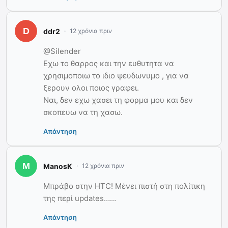
ddr2
12 χρόνια πριν
@Silender
Εχω το θαρρος και την ευθυτητα να
χρησιμοποιω το ιδιο ψευδωνυμο , για να
ξερουν ολοι ποιος γραφει.
Ναι, δεν εχω χασει τη φορμα μου και δεν
σκοπευω να τη χασω.
Απάντηση
ManosK
12 χρόνια πριν
Μπράβο στην HTC! Μένει πιστή στη πολίτικη
της περί updates……
Απάντηση