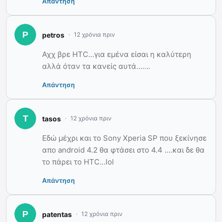
Απάντηση
petros
12 χρόνια πριν
Αχχ βρε HTC…για εμένα είσαι η καλύτερη
αλλά όταν τα κανείς αυτά…….
Απάντηση
tasos
12 χρόνια πριν
Εδώ μέχρι και το Sony Xperia SP που ξεκίνησε
απο android 4.2 θα φτάσει στο 4.4 ….και δε θα
το πάρει το HTC…lol
Απάντηση
patentas
12 χρόνια πριν