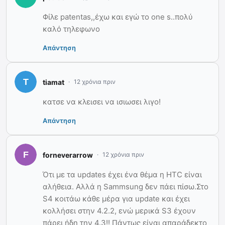
Φίλε patentas,,έχω και εγώ το one s..πολύ
καλό τηλεφωνο
Απάντηση
tiamat
12 χρόνια πριν
κατσε να κλεισει να ισιωσει λιγο!
Απάντηση
forneverarrow
12 χρόνια πριν
Ότι με τα updates έχει ένα θέμα η HTC είναι
αλήθεια. Αλλά η Sammsung δεν πάει πίσω.Στο
S4 κοιτάω κάθε μέρα για update και έχει
κολλήσει στην 4.2.2, ενώ μερικά S3 έχουν
πάρει ήδη την 4.3!! Πάντως είναι απαράδεκτο