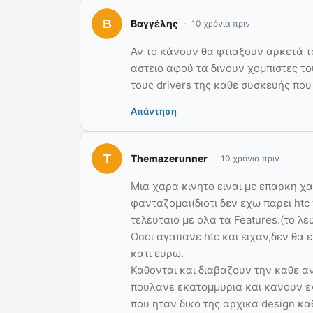
Βαγγέλης
10 χρόνια πριν
Αν το κάνουν θα φτιαξουν αρκετά το
αστειο αφού τα δινουν χομπιστες το
τους drivers της καθε συσκευής πο
Απάντηση
Themazerunner
10 χρόνια πριν
Μια χαρα κινητο ειναι με επαρκη χ
φανταζομαι(διοτι δεν εχω παρει htc
τελευταιο με ολα τα Features.(το λ
Οσοι αγαπανε htc και ειχαν,δεν θα
κατι ευρω.
Καθονται και διαβαζουν την καθε α
πουλανε εκατομμυρια και κανουν ε
που ηταν δικο της αρχικα design κα