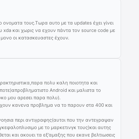
 ονοματα τους.Τωρα αυτο με τα updates έχει γίνει
υ xda και χωρις να εχουν πάντα τον source code με
υ μονο οι κατασκευαστες έχουν.
αρακτηριστικα,παρα πολυ καλη ποιοτητα και
 ποτε)απροβληματιστο Android και μαλιστα το
ευκο μου αρεσει παρα πολυ).
 εχουν κανενα προβλημα να το παρουν στα 400 και
νοησια περι αντιγραφης(αυτοι που την αντεγραψαν
γκεφαλοπλυσιμο με το μαρκετινγκ τους)και αυτης
θεται και ακουει τα εξ’αμαξης που εκανε βελτιωσεις