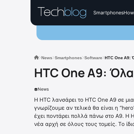
Smartphones
How
News
Smartphones
Software
HTC One A9: Ό
HTC One A9: Όλα 
News
Η HTC λανσάρει το HTC One A9 σε μια 
γνωρίζουμε αν τελικά θα είναι η “her
έχει ποντάρει πολλά πάνω στο Α9. Η H
νέα αρχή σε όλους τους τομείς. Το ίδιο