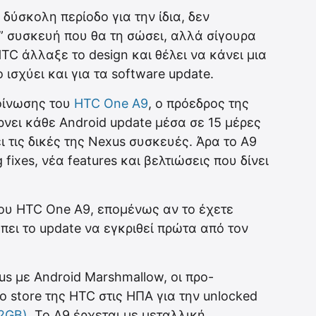
δύσκολη περίοδο για την ίδια, δεν
o” συσκευή που θα τη σώσει, αλλά σίγουρα
TC άλλαξε το design και θέλει να κάνει μια
 ισχύει και για τα software update.
κοίνωσης του
HTC One A9
, ο πρόεδρος της
ρνει κάθε Android update μέσα σε 15 μέρες
 τις δικές της Nexus συσκευές. Άρα το Α9
ixes, νέα features και βελτιώσεις που δίνει
του HTC One A9, επομένως αν το έχετε
ει το update να εγκριθεί πρώτα από τον
s με Android Marshmallow, οι προ-
 store της HTC στις ΗΠΑ για την unlocked
32GB)
. Το Α9 έρχεται με μεταλλική