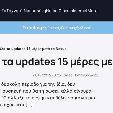
-To
Τεχνητή Νοημοσύνη
Home Cinema
Internet
More
Trending:
iPhone
Samsung
Xiaomi
λα τα updates 15 μέρες μετά τα Nexus
τα updates 15 μέρες μ
21/10/2015 ·
Από
Τάσος Παπανικολάου
δύσκολη περίοδο για την ίδια, δεν
o” συσκευή που θα τη σώσει, αλλά σίγουρα
TC άλλαξε το design και θέλει να κάνει μια
 ισχύει και […]