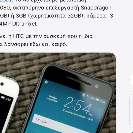
1080, οκταπύρηνο επεξεργαστή Snapdragon
GB) ή 3GB (χωρητικότητα 32GB), κάμερα 13
MP UltraPixel.
νει η HTC με την συσκευή που η ίδια
ι λανσάρει εδώ και καιρό.