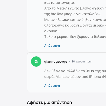
και τα αυτονοητα.
Απο το Mate7 εγω το βλεπω σχεδον το
της htc δεν μπορω να καταλαβω;
Με τις κλεψιες και τις δηθεν καινοτ
υλοποιουνε και δανειζονται μερικα σ
ακουνε…
Τελικα μερικοι δεν ξερουν τι θελουν
Απάντηση
giannogeorge
10 χρόνια πριν
Δεν θέλω να αλλάξω το θέμα της σ
σειρά. Με πίσω μέρος από iPhone /
Απάντηση
Αφήστε μια απάντηση