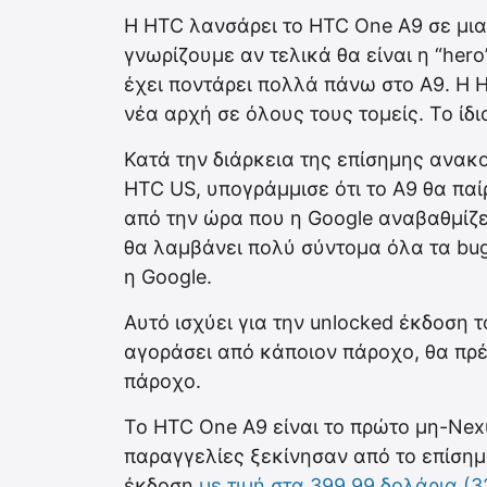
Η HTC λανσάρει το HTC One A9 σε μια 
γνωρίζουμε αν τελικά θα είναι η “her
έχει ποντάρει πολλά πάνω στο Α9. Η H
νέα αρχή σε όλους τους τομείς. Το ίδιο
Κατά την διάρκεια της επίσημης ανα
HTC US, υπογράμμισε ότι το A9 θα παί
από την ώρα που η Google αναβαθμίζει
θα λαμβάνει πολύ σύντομα όλα τα bug f
η Google.
Αυτό ισχύει για την unlocked έκδοση 
αγοράσει από κάποιον πάροχο, θα πρέπ
πάροχο.
To HTC One A9 είναι το πρώτο μη-Nexu
παραγγελίες ξεκίνησαν από το επίσημο
έκδοση
με τιμή στα 399.99 δολάρια (