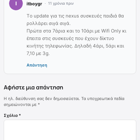
itboygr
11 χρόνια πριν
Tο update για τις nexus συσκευές παιδιά θα
ρολλάρει σιγά σιγά.
Πρώτα στα 7άρια και το 10άρι με Wifi Only κι
έπειτα στις συσκευές που έχουν δίκτυο
κινήτης τηλεφωνίας. Δηλαδή 4άρι, 5άρι και
7,10 με 3g.
Απάντηση
Αφήστε μια απάντηση
Η ηλ. διεύθυνση σας δεν δημοσιεύεται.
Τα υποχρεωτικά πεδία
σημειώνονται με
*
Σχόλιο
*