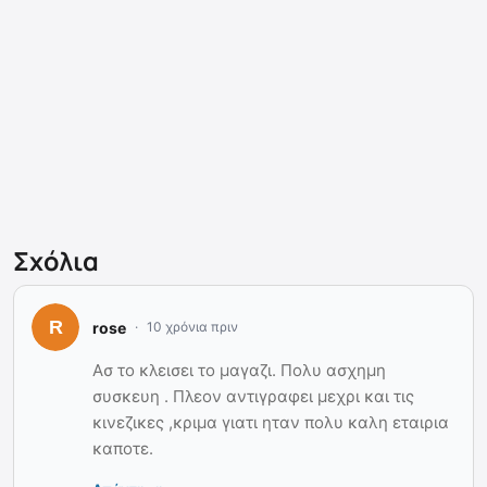
Σχόλια
rose
10 χρόνια πριν
Ασ το κλεισει το μαγαζι. Πολυ ασχημη
συσκευη . Πλεον αντιγραφει μεχρι και τις
κινεζικες ,κριμα γιατι ηταν πολυ καλη εταιρια
καποτε.