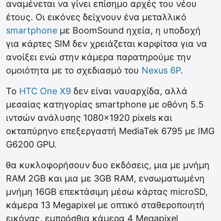
αναμένεται να γίνει επίσημο αρχές του νέου
έτους. Οι εικόνες δείχνουν ένα μεταλλικό
smartphone
με BoomSound ηχεία, η υποδοχή
για κάρτες SIM δεν χρειάζεται καρφίτσα για να
ανοίξει ενώ στην κάμερα παρατηρούμε την
ομοιότητα με το σχεδιασμό του
Nexus 6P
.
Το
HTC One X9
δεν είναι ναυαρχίδα, αλλά
μεσαίας κατηγορίας smartphone με οθόνη 5.5
ιντσών ανάλυσης 1080×1920 pixels και
οκταπύρηνο επεξεργαστή MediaTek 6795 με IMG
G6200 GPU.
θα κυκλοφορήσουν δυο εκδόσεις, μια με μνήμη
RAM 2GB και μια με 3GB RAM, ενσωματωμένη
μνήμη 16GB επεκτάσιμη μέσω κάρτας microSD,
κάμερα 13 Megapixel με οπτικό σταθεροποιητή
εικόνας, εμπρόσθια κάμερα 4 Megapixel