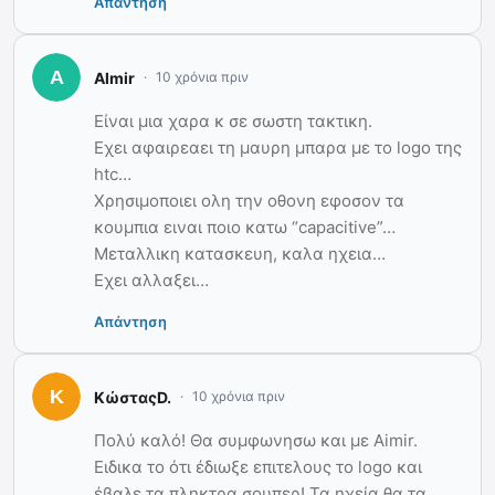
Απάντηση
Almir
10 χρόνια πριν
Είναι μια χαρα κ σε σωστη τακτικη.
Εχει αφαιρεαει τη μαυρη μπαρα με το logo της
htc…
Χρησιμοποιει ολη την οθονη εφοσον τα
κουμπια ειναι ποιο κατω “capacitive”…
Μεταλλικη κατασκευη, καλα ηχεια…
Εχει αλλαξει…
Απάντηση
ΚώσταςD.
10 χρόνια πριν
Πολύ καλό! Θα συμφωνησω και με Aimir.
Ειδικα το ότι έδιωξε επιτελους το logo και
έβαλε τα πληκτρα σουπερ! Τα ηχεία θα τα