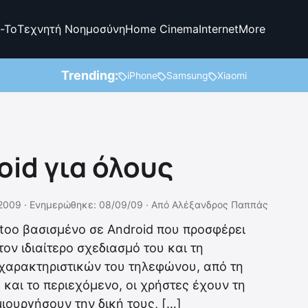
-To
Τεχνητή Νοημοσύνη
Home Cinema
Internet
More
Trending:
iPhone
Samsung
Xiaomi
oid για όλους
2009 ·
Ενημερώθηκε: 08/09/09
·
Από
Αλέξανδρος Παππάς
too βασισμένο σε Android που προσφέρει
ον ιδιαίτερο σχεδιασμό του και τη
χαρακτηριστικών του τηλεφώνου, από τη
και το περιεχόμενο, οι χρήστες έχουν τη
ιουργήσουν την δική τους, […]