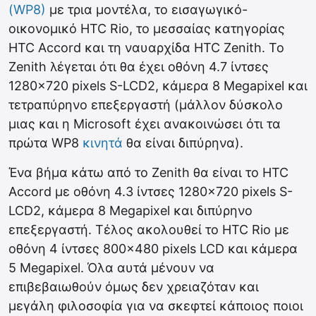
(WP8)
με τρια μοντέλα, το εισαγωγικό-
οικονομικό HTC Rio, το μεσσαίας κατηγορίας
HTC Accord και τη ναυαρχίδα HTC Zenith. Το
Zenith λέγεται ότι θα έχει οθόνη 4.7 ίντσες
1280×720 pixels S-LCD2, κάμερα 8 Megapixel και
τετραπύρηνο επεξεργαστή (μάλλον δύσκολο
μιας και η Microsoft έχει ανακοινώσει ότι τα
πρώτα WP8
κινητά
θα είναι διπύρηνα).
Ένα βήμα κάτω από το Zenith θα είναι το HTC
Accord με οθόνη 4.3 ίντσες 1280×720 pixels S-
LCD2, κάμερα 8 Megapixel και διπύρηνο
επεξεργαστή. Τέλος ακολουθεί το HTC Rio με
οθόνη 4 ίντσες 800×480 pixels LCD και κάμερα
5 Megapixel. Όλα αυτά μένουν να
επιβεβαιωθούν όμως δεν χρειαζόταν και
μεγάλη φιλοσοφία για να σκεφτεί κάποιος ποιοι