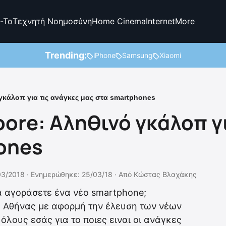
-To
Τεχνητή Νοημοσύνη
Home Cinema
Internet
More
Trending:
iPhone
Samsung
Xiaomi
κάλοπ για τις ανάγκες μας στα smartphones
re: Αληθινό γκάλοπ γι
ones
03/2018 ·
Ενημερώθηκε: 25/03/18
·
Από
Κώστας Βλαχάκης
να αγοράσετε ένα νέο smartphone;
ς Αθήνας με αφορμή την έλευση των νέων
όλους εσάς για το ποιες ειναι οι ανάγκες