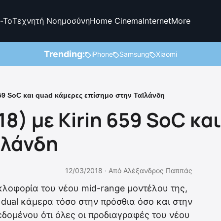
-To
Τεχνητή Νοημοσύνη
Home Cinema
Internet
More
Trending:
iPhone
Samsung
Xiaomi
659 SoC και quad κάμερες επίσημο στην Ταϊλάνδη
18) με Kirin 659 SoC κα
ϊλάνδη
12/03/2018 ·
Από
Αλέξανδρος Παππάς
λοφορία του νέου mid-range μοντέλου της,
ι dual κάμερα τόσο στην πρόσθια όσο και στην
εδομένου ότι όλες οι προδιαγραφές του νέου