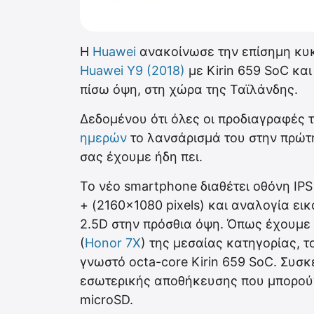
Η
Huawei
ανακοίνωσε την επίσημη κυκ
Huawei Y9 (2018)
με Kirin 659 SoC και
πίσω όψη, στη χώρα της Ταϊλάνδης.
Δεδομένου ότι όλες οι προδιαγραφές 
ημερών
το λανσάρισμά του στην πρώτη
σας έχουμε ήδη πει.
Το νέο smartphone διαθέτει οθόνη IPS
+ (2160×1080 pixels) και αναλογία ει
2.5D στην πρόσθια όψη. Όπως έχουμε 
(
Honor 7X
) της μεσαίας κατηγορίας, τ
γνωστό octa-core Kirin 659 SoC. Συσ
εσωτερικής αποθήκευσης που μπορού
microSD.