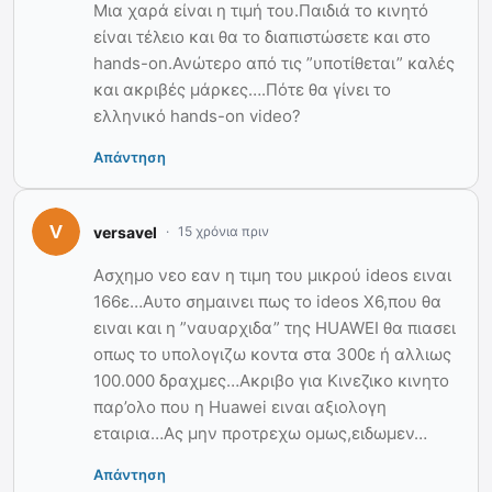
Μια χαρά είναι η τιμή του.Παιδιά το κινητό
είναι τέλειο και θα το διαπιστώσετε και στο
hands-on.Ανώτερο από τις ”υποτίθεται” καλές
και ακριβές μάρκες….Πότε θα γίνει το
ελληνικό hands-on video?
Απάντηση
versavel
15 χρόνια πριν
Ασχημο νεο εαν η τιμη του μικρού ideos ειναι
166ε…Αυτο σημαινει πως το ideos X6,που θα
ειναι και η ”ναυαρχιδα” της HUAWEI θα πιασει
οπως το υπολογιζω κοντα στα 300ε ή αλλιως
100.000 δραχμες…Ακριβο για Κινεζικο κινητο
παρ’ολο που η Huawei ειναι αξιολογη
εταιρια…Ας μην προτρεχω ομως,ειδωμεν…
Απάντηση