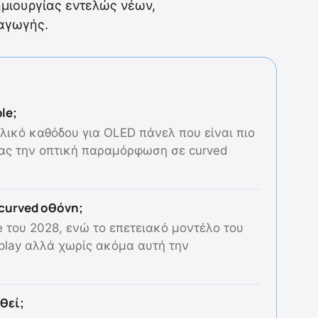
ημιουργίας εντελώς νέων,
αγωγής.
ple;
 υλικό καθόδου για OLED πάνελ που είναι πιο
τας την οπτική παραμόρφωση σε curved
 curved οθόνη;
e του 2028, ενώ το επετειακό μοντέλο του
splay αλλά χωρίς ακόμα αυτή την
ιθεί;