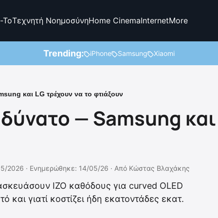
-To
Τεχνητή Νοημοσύνη
Home Cinema
Internet
More
Trending:
iPhone
Samsung
Xiaomi
msung και LG τρέχουν να το φτιάξουν
αδύνατο — Samsung και
05/2026 ·
Ενημερώθηκε: 14/05/26
·
Από
Κώστας Βλαχάκης
τασκευάσουν IZO καθόδους για curved OLED
τό και γιατί κοστίζει ήδη εκατοντάδες εκατ.