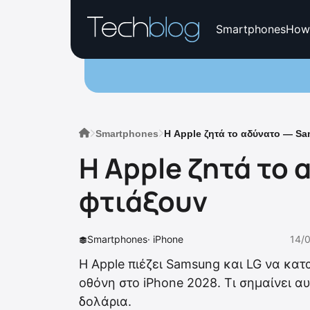
Smartphones
How
Smartphones
Η Apple ζητά το αδύνατο — Sa
Η Apple ζητά το 
φτιάξουν
Smartphones
·
iPhone
14/
Η Apple πιέζει Samsung και LG να κα
οθόνη στο iPhone 2028. Τι σημαίνει αυ
δολάρια.