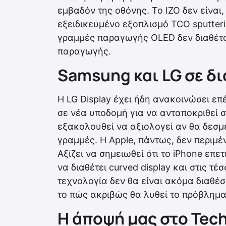
εμβαδόν της οθόνης. Το IZO δεν είναι
εξειδικευμένο εξοπλισμό TCO sputteri
γραμμές παραγωγής OLED δεν διαθέτο
παραγωγής.
Samsung και LG σε δ
Η LG Display έχει ήδη ανακοινώσει ε
σε νέα υποδομή για να ανταποκριθεί σ
εξακολουθεί να αξιολογεί αν θα δεσμ
γραμμές. Η Apple, πάντως, δεν περιμέν
Αξίζει να σημειωθεί ότι το iPhone επ
να διαθέτει curved display και στις τέ
τεχνολογία δεν θα είναι ακόμα διαθέσ
το πώς ακριβώς θα λυθεί το πρόβλημ
Η άποψή μας στο Tec