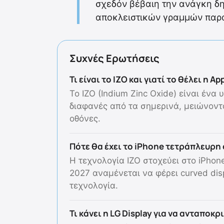
σχεδόν βέβαιη την ανάγκη δ
αποκλειστικών γραμμών παρ
Συχνές Ερωτήσεις
Τι είναι το IZO και γιατί το θέλει η Ap
Το IZO (Indium Zinc Oxide) είναι ένα
διαφανές από τα σημερινά, μειώνον
οθόνες.
Πότε θα έχει το iPhone τετράπλευρη
Η τεχνολογία IZO στοχεύει στο iPhon
2027 αναμένεται να φέρει curved di
τεχνολογία.
Τι κάνει η LG Display για να ανταποκρ