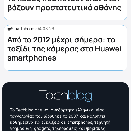
βάζουν προστατευτικό οθόνης
Smartphones
04.08.26
Από το 2012 μέχρι σήμερα: το
ταξίδι της κάμερας στα Huawei
smartphones
Το Techblog.gr είναι ανεξάρτητο ελληνικό μέσο
τεχνολογίας που ιδρύθηκε το 2007 και καλύπτει
καθημερινά τις εξελίξεις σε smartphones, τεχνητή
νοημοσύνη, gadgets, τηλεοράσεις και ψηφιακές