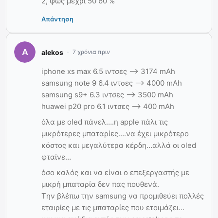
2, φως μεχρι 50 60 %
Απάντηση
alekos
7 χρόνια πριν
iphone xs max 6.5 ιντσες –> 3174 mAh
samsung note 9 6.4 ιντσες –> 4000 mAh
samsung s9+ 6.3 ιντσες –> 3500 mAh
huawei p20 pro 6.1 ιντσες –> 400 mAh
όλα με oled πάνελ….η apple πάλι τις
μικρότερες μπαταρίες….να έχει μικρότερο
κόστος και μεγαλύτερα κέρδη…αλλά οι oled
φταίνε…
όσο καλός και να είναι ο επεξεργαστής με
μικρή μπαταρία δεν πας πουθενά.
Tην βλέπω την samsung να προμιθεύει πολλές
εταιρίες με τις μπαταρίες που ετοιμάζει…