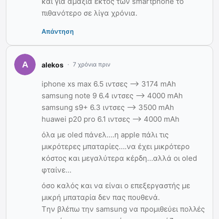
και για αμάξια εκτός των smartphone το
πιθανότερο σε λίγα χρόνια.
Απάντηση
alekos
7 χρόνια πριν
iphone xs max 6.5 ιντσες –> 3174 mAh
samsung note 9 6.4 ιντσες –> 4000 mAh
samsung s9+ 6.3 ιντσες –> 3500 mAh
huawei p20 pro 6.1 ιντσες –> 4000 mAh
όλα με oled πάνελ….η apple πάλι τις
μικρότερες μπαταρίες….να έχει μικρότερο
κόστος και μεγαλύτερα κέρδη…αλλά οι oled
φταίνε…
όσο καλός και να είναι ο επεξεργαστής με
μικρή μπαταρία δεν πας πουθενά.
Tην βλέπω την samsung να προμιθεύει πολλές