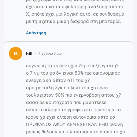
έχει και αρκετά υψηλότερη ανάλυση από το
Χ, οπότε έχει μια λογική αυτό, σε συνδυασμό
με τη σχετικά μικρή διαφορά στη μπαταρία.
Απάντηση
bill
7 χρόνια πριν
συγνωμη το xs δεν εχει 7νμ επεξεργαστη?
ο 7 νμ του χσ δν ειναι 50% πιο οικονομικος
ενεργειακα απτον α11 του χ?
αρα με απλη λγκ η ολεντ του χσ ειναι
τουλαχιστον 50% πιο ενεργοβορη απτου χ?
αααα ρε κουτοχορτο που μασατεεεε
αλλα το κλτερο το γραφει στο. τελος για το
ιφονε χρ εχει κλτερη αυτονομια απτο χσ
ΠΡΩΦΑΝΟΣ ΑΦΟΥ ΔΕΝ ΕΧΕΙ ΚΑΝ FHD οθονη
μηπως θελουν να. πλασαρουν το σαπιο το χρ