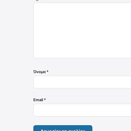
Όνομα
*
Email
*