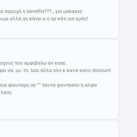
αία παροχή η benefits???…για μαkακες
με αλλά ας κάνει κ η op κάτι για εμάς!
ατοχους που αμφιβαλω αν εισαι
ει να. μν. το. λεει αλλα ολο κ κανα καλο discount
ποια φιουτιερς σε “” παντα φαντασου η αλφα
ο λαος