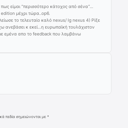
ει πως είμαι “περισσότερο κάτοχος από σένα”…
dition μέχρι τώρα..op6.
είωσε το τελευταίο καλό nexus/ lg nexus 4) Ρίξε
 έχω ανεβάσει κ εκεί…η ευρωπαϊκή τουλάχιστον
 με εμένα απο το feedback που λαμβάνω
κά πεδία σημειώνονται με
*