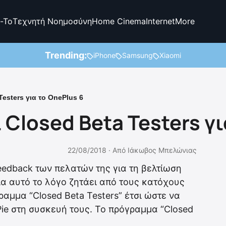
-To
Τεχνητή Νοημοσύνη
Home Cinema
Internet
More
Trending:
iPhone
Samsung
Xiaomi
Testers για το OnePlus 6
 Closed Beta Testers γι
22/08/2018 ·
Από
Ιάκωβος Μπελώνιας
eedback των πελατών της για τη βελτίωση
Για αυτό το λόγο ζητάει από τους κατόχους
αμμα “Closed Beta Testers” έτσι ώστε να
 Pie στη συσκευή τους. Το πρόγραμμα “Closed