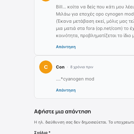
Bill… κοίτα να δείς που κάτι μου λέ
Μιλάω για εποχές opo cynogen mod e
(Έκανα μετάβαση εκεί, μόλις μας τελ
μια ματιά στα fora (op.net/com) το
κοινότητα, προβληματίζεται το ίδιο
Απάντηση
Con
8 χρόνια πριν
….*cyanogen mod
Απάντηση
Αφήστε μια απάντηση
Η ηλ. διεύθυνση σας δεν δημοσιεύεται.
Τα υποχρεωτι
Σχόλιο
*