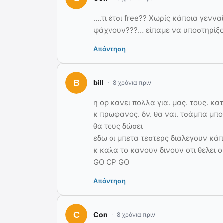
….τι έτσι free?? Χωρίς κάποια γενν
ψάχνουν???… είπαμε να υποστηρίξου
Απάντηση
bill
8 χρόνια πριν
η op κανει πολλα για. μας. τους. κ
κ πρωφανος. δν. θα ναι. τσάμπα μπορ
θα τους δώσει
εδω οι μπετα τεστερς διαλεγουν κά
κ καλα το κανουν δινουν οτι θελει 
GO OP GO
Απάντηση
Con
8 χρόνια πριν