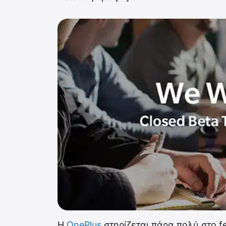
Η
OnePlus
στηρίζεται πάρα πολύ στο f