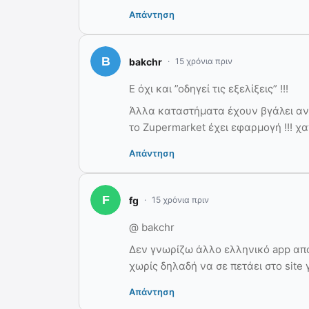
Απάντηση
bakchr
15 χρόνια πριν
Ε όχι και ”οδηγεί τις εξελίξεις” !!!
Άλλα καταστήματα έχουν βγάλει αντ
το Zupermarket έχει εφαρμογή !!! χ
Απάντηση
fg
15 χρόνια πριν
@ bakchr
Δεν γνωρίζω άλλο ελληνικό app απο
χωρίς δηλαδή να σε πετάει στο site 
Απάντηση