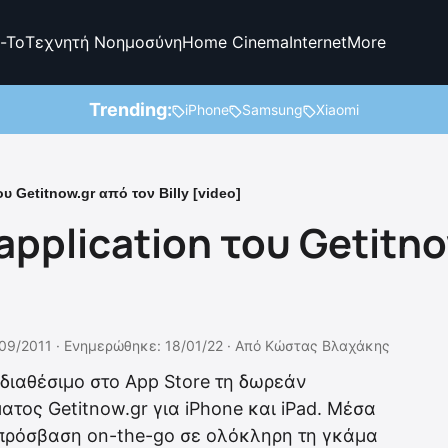
-To
Τεχνητή Νοημοσύνη
Home Cinema
Internet
More
Trending:
iPhone
Samsung
Xiaomi
υ Getitnow.gr από τον Billy [video]
pplication του Getitnow
09/2011 ·
Ενημερώθηκε: 18/01/22
·
Από
Κώστας Βλαχάκης
διαθέσιμο στο App Store τη δωρεάν
τος Getitnow.gr για iPhone και iPad. Μέσα
 πρόσβαση on-the-go σε ολόκληρη τη γκάμα