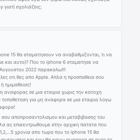
y γιατί σχολιάζεις;
hone 15 θα σταματησουν να αναβαθμιζονται, τι να
ε και αυτο)? Που το iphone 6 σταματησε να
 Αυγουστου 2022 παρακαλω!!!
 λες οτι θες απο Apple. Απλα η προσπαθεια σου
ή ημιμαθειας!
η αναφορας σε μια εταιρια χωρις την κατοχη
ε τοποθετηση για μη αναφορα σε μια εταιρια λογω
ιαφορα!
α σου αποπροσαντολισμου και μεταβιβασης του
λλα ας επικεντρωθουμε στην αρχικη πατατα που
ε 1,2,…5 χρονια απο τωρα που το iphone 15 θα
ενημερωσεις και εγω θα κανω αναφορα σε αυτο το