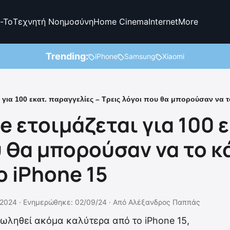
-To
Τεχνητή Νοημοσύνη
Home Cinema
Internet
More
Trending:
iPhone
Samsung
Xiaomi
ι για 100 εκατ. παραγγελίες – Τρεις λόγοι που θα μπορούσαν να 
le ετοιμάζεται για 100 
υ θα μπορούσαν να το κ
ο iPhone 15
2024 ·
Ενημερώθηκε: 02/09/24
·
Από
Αλέξανδρος Παππάς
 πωληθεί ακόμα καλύτερα από το iPhone 15,