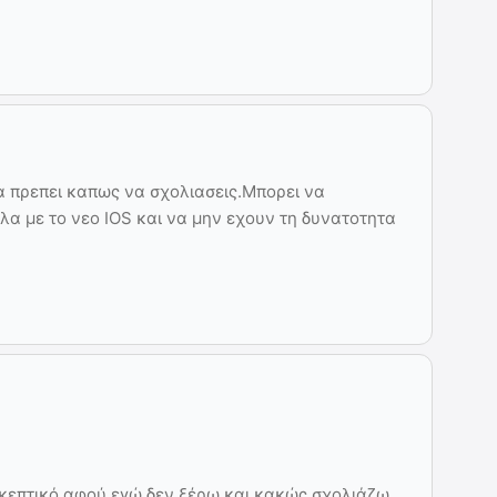
α πρεπει καπως να σχολιασεις.Μπορει να
λα με το νεο IOS και να μην εχουν τη δυνατοτητα
 σκεπτικό αφού εγώ δεν ξέρω και κακώς σχολιάζω