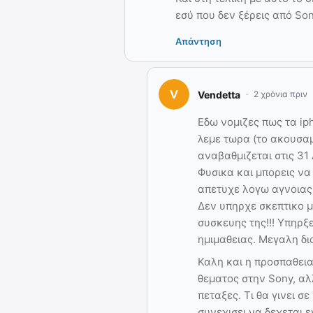
εσύ που δεν ξέρεις από Son
Απάντηση
Vendetta
2 χρόνια πριν
Εδω νομιζες πως τα ip
λεμε τωρα (το ακουσαμ
αναβαθμιζεται στις 31
Φυσικα και μπορεις να
απετυχε λογω αγνοιας 
Δεν υπηρχε σκεπτικο μ
συσκευης της!!! Υπηρξ
ημιμαθειας. Μεγαλη δ
Καλη και η προσπαθει
θεματος στην Sony, α
πεταξες. Τι θα γινει σ
συνεχισει να δεχεται 